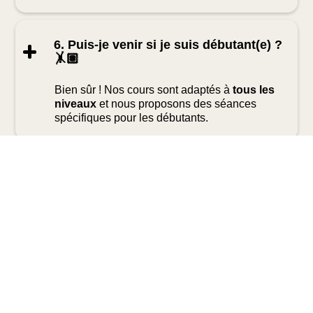
6. Puis-je venir si je suis débutant(e) ?
🤸🏽
Bien sûr ! Nos cours sont adaptés à
tous les
niveaux
et nous proposons des séances
spécifiques pour les débutants.
7. Puis-je pratiquer le yoga si je suis
enceinte ? 🤰
Oui, mais
merci de nous prévenir avant le
cours
. Certains styles de yoga comme le
Yin
Yoga
et le
Hatha doux
sont particulièrement
adaptés à la grossesse, tandis que le
Hot
Yoga et les inversions
ne sont pas
recommandés.